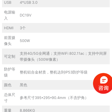
USB
4*USB 3.0
电源输
DC19V
入
HDMI
3个
前置摄
500W
像头
支持4G/5G全网通；支持WiFi 802.11ac；支持中间屏
可定制
带摄像头（500W像素）
防护等
整机铝合金材质，整机达到IP53防护等级
级
颜色
黑色
总体尺
参考尺寸395*295*90.4mm（不含护角）
寸
重量
8.866KG