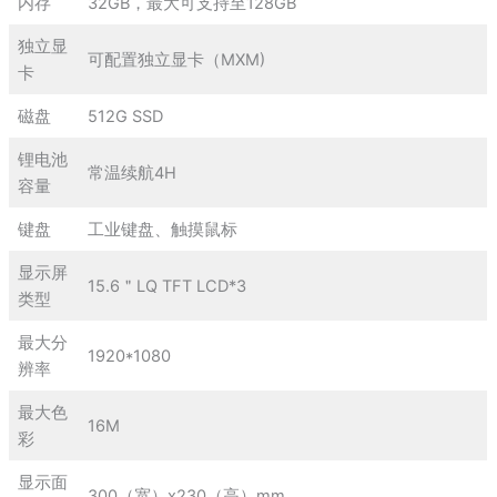
内存
32GB，最大可支持至128GB
独立显
可配置独立显卡（MXM)
卡
磁盘
512G SSD
锂电池
常温续航4H
容量
键盘
工业键盘、触摸鼠标
显示屏
15.6＂LQ TFT LCD*3
类型
最大分
1920*1080
辨率
最大色
16M
彩
显示面
300（宽）x230（高）mm