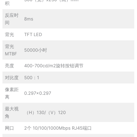
积
反应时
8ms
间
背光
TFT LED
背光
50000小时
MTBF
亮度
400-700cd/m2旋转按钮调节
对比度
500：1
像素距
0.297×0.297
离
最大视
（H）130/（V）120
角
网口
2个 10/100/1000Mbps RJ45端口