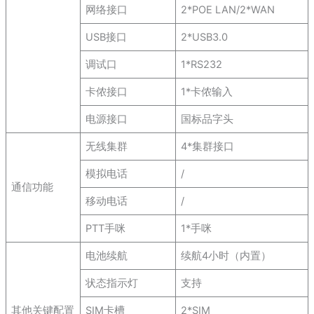
网络接口
2*POE LAN/2*WAN
USB接口
2*USB3.0
调试口
1*RS232
卡侬接口
1*卡侬输入
电源接口
国标品字头
无线集群
4*集群接口
模拟电话
/
通信功能
移动电话
/
PTT手咪
1*手咪
电池续航
续航4小时（内置）
状态指示灯
支持
其他关键配置
SIM卡槽
2*SIM