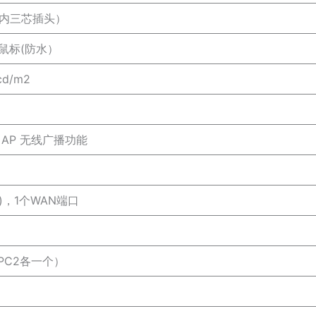
AC内三芯插头）
鼠标(防水）
cd/m2
 AP 无线广播功能
口)，1个WAN端口
/PC2各一个）