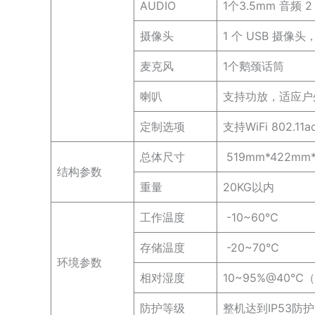
AUDIO
1个3.5mm 音频 
摄像头
1 个 USB 摄像头，
麦克风
1个鹅颈话筒
喇叭
支持功放，适应户
定制选项
支持WiFi 802.11a
总体尺寸
519mm*422mm
结构参数
重量
20KG以内
工作温度
-10~60℃
存储温度
-20~70℃
环境参数
相对湿度
10~95%@40℃
防护等级
整机达到IP53防