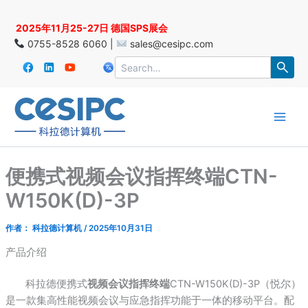
跳
至
2025年11月25-27日 德国SPS展会
内
0755-8528 6060 |
sales@cesipc.com
容
Main
Men
便携式视频会议指挥终端CTN-
W150K(D)-3P
作者：
科拉德计算机
/
2025年10月31日
产品介绍
科拉德便携式
视频会议指挥终端
CTN-W150K(D)-3P（悦尔）
是一款集高性能视频会议与应急指挥功能于一体的移动平台。配