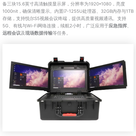
备三块15.6英寸高清触摸显示屏，分辨率为1920*1080，亮度
1000nit，确保清晰显示。内置i7-1255U处理器、32GB内存与1TB
存储，支持悦尔S5视频会议终端，提供高质量视频通讯。支持
5G、有线与Wi-Fi网络连接，续航2小时，广泛应用于
应急指挥
、
远程会议
及
现场数据传输
等任务。