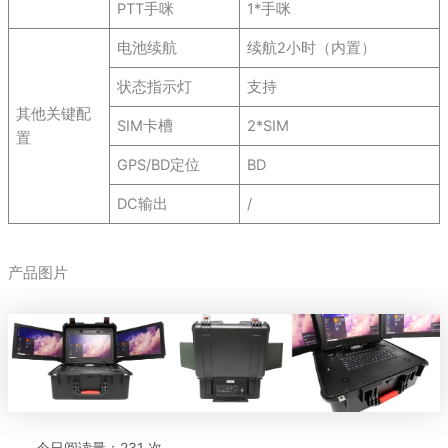
PTT手咪
1*手咪
电池续航
续航2小时（内置）
状态指示灯
支持
其他关键配
SIM卡槽
2*SIM
置
GPS/BD定位
BD
DC输出
/
产品图片
今日阅读量：231 次