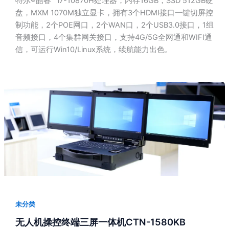
特尔®酷睿™ i7-10870H处理器，内存16GB，SSD 512GB硬
盘，MXM 1070M独立显卡，拥有3个HDMI接口一键切屏控
制功能，2个POE网口，2个WAN口，2个USB3.0接口，1组
音频接口，4个集群网关接口，支持4G/5G全网通和WIFI通
信，可运行Win10/Linux系统，续航能力出色。
未分类
无人机操控终端三屏一体机CTN-1580KB